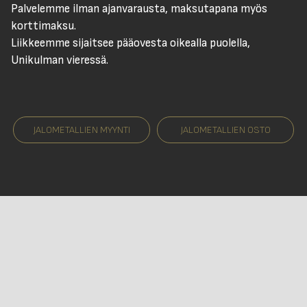
Palvelemme ilman ajanvarausta, maksutapana myös
korttimaksu.
Liikkeemme sijaitsee pääovesta oikealla puolella,
Unikulman vieressä.
JALOMETALLIEN MYYNTI
JALOMETALLIEN OSTO