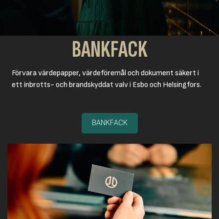
BANKFACK
Förvara värdepapper, värdeföremål och dokument säkert i
ett inbrotts- och brandskyddat valv i Esbo och Helsingfors.
BANKFACK