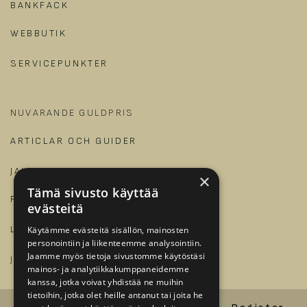
BANKFACK
WEBBUTIK
SERVICEPUNKTER
NUVARANDE GULDPRIS
ARTICLAR OCH GUIDER
JALONOM
×
Tämä sivusto käyttää
FÖR FÖRETAG
evästeitä
LOGGA IN
Käytämme evästeitä sisällön, mainosten
personointiin ja liikenteemme analysointiin.
Jaamme myös tietoja sivustomme käytöstäsi
​
JOBBA HOS OSS?
mainos- ja analytiikkakumppaneidemme
kanssa, jotka voivat yhdistää ne muihin
tietoihin, jotka olet heille antanut tai joita he