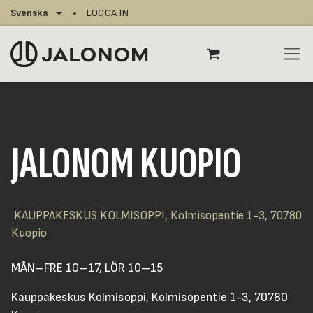
Hoppa till innehåll
Svenska
LOGGA IN
JALONOM KUOPIO
KAUPPAKESKUS KOLMISOPPI, Kolmisopentie 1-3, 70780
Kuopio
MÅN–FRE 10–17, LÖR 10–15
Kauppakeskus Kolmisoppi, Kolmisopentie 1-3, 70780