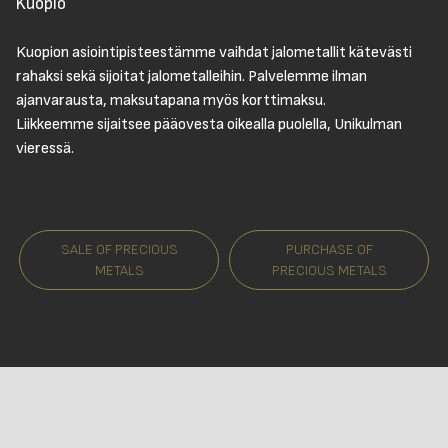
Kuopio
Kuopion asiointipisteestämme vaihdat jalometallit kätevästi
rahaksi sekä sijoitat jalometalleihin. Palvelemme ilman
ajanvarausta, maksutapana myös korttimaksu.
Liikkeemme sijaitsee pääovesta oikealla puolella, Unikulman
vieressä.
SALE OF PRECIOUS
PURCHASE OF
METALS
PRECIOUS METALS