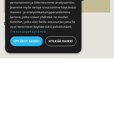
personointiin ja liikenteemme analysointiin.
Jaamme myös tietoja sivustomme käytöstäsi
mainos- ja analytiikkakumppaneidemme
kanssa, jotka voivat yhdistää ne muihin
tietoihin, jotka olet heille antanut tai joita he
DELA DETTA INLÄGG
ovat keränneet käyttäessäsi palveluitaan.
Tietosuojakäytäntö
HYVÄKSY KAIKKI
HYLKÄÄ KAIKKI
TAGGAR