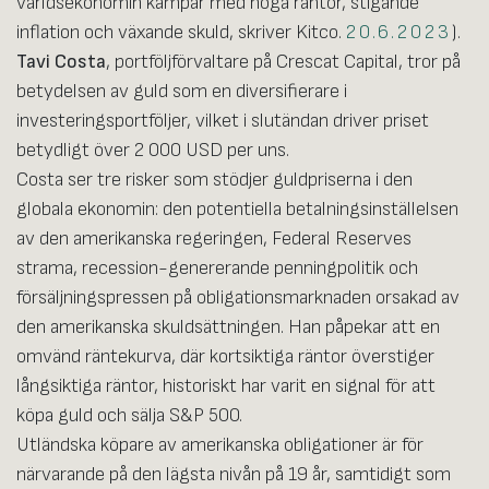
världsekonomin kämpar med höga räntor, stigande
inflation och växande skuld, skriver Kitco.
20.6.2023
).
Tavi Costa
, portföljförvaltare på Crescat Capital, tror på
betydelsen av guld som en diversifierare i
investeringsportföljer, vilket i slutändan driver priset
betydligt över 2 000 USD per uns.
Costa ser tre risker som stödjer guldpriserna i den
globala ekonomin: den potentiella betalningsinställelsen
av den amerikanska regeringen, Federal Reserves
strama, recession-genererande penningpolitik och
försäljningspressen på obligationsmarknaden orsakad av
den amerikanska skuldsättningen. Han påpekar att en
omvänd räntekurva, där kortsiktiga räntor överstiger
långsiktiga räntor, historiskt har varit en signal för att
köpa guld och sälja S&P 500.
Utländska köpare av amerikanska obligationer är för
närvarande på den lägsta nivån på 19 år, samtidigt som