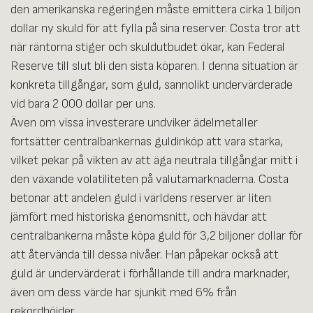
den amerikanska regeringen måste emittera cirka 1 biljon
dollar ny skuld för att fylla på sina reserver. Costa tror att
när räntorna stiger och skuldutbudet ökar, kan Federal
Reserve till slut bli den sista köparen. I denna situation är
konkreta tillgångar, som guld, sannolikt undervärderade
vid bara 2 000 dollar per uns.
Även om vissa investerare undviker ädelmetaller
fortsätter centralbankernas guldinköp att vara starka,
vilket pekar på vikten av att äga neutrala tillgångar mitt i
den växande volatiliteten på valutamarknaderna. Costa
betonar att andelen guld i världens reserver är liten
jämfört med historiska genomsnitt, och hävdar att
centralbankerna måste köpa guld för 3,2 biljoner dollar för
att återvända till dessa nivåer. Han påpekar också att
guld är undervärderat i förhållande till andra marknader,
även om dess värde har sjunkit med 6% från
rekordhöjder.