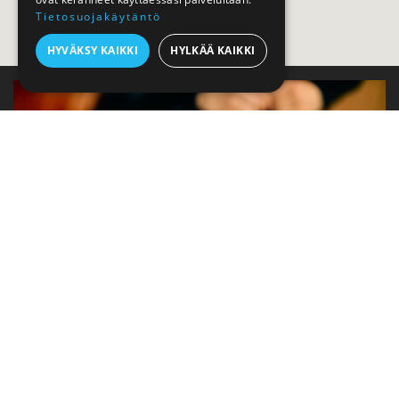
Tietosuojakäytäntö
HYVÄKSY KAIKKI
HYLKÄÄ KAIKKI
Prenumerera på Jalonom nyhetsbrev
e-mail