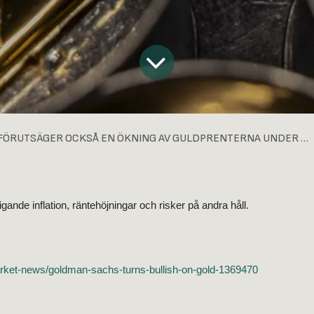
SÄGER OCKSÅ EN ÖKNING AV GULDPRENTERNA UNDER DE KOMMANDE MÅNADERNA.
gande inflation, räntehöjningar och risker på andra håll.
rket-news/goldman-sachs-turns-bullish-on-gold-1369470