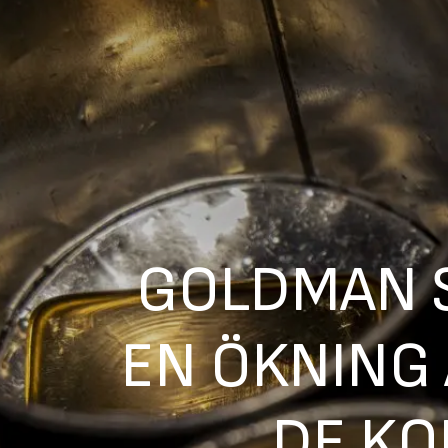
GOLDMAN 
EN ÖKNING
DE K