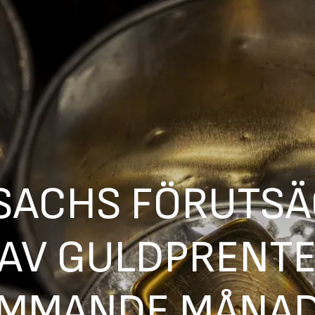
SACHS FÖRUTSÄ
 AV GULDPRENT
OMMANDE MÅNAD