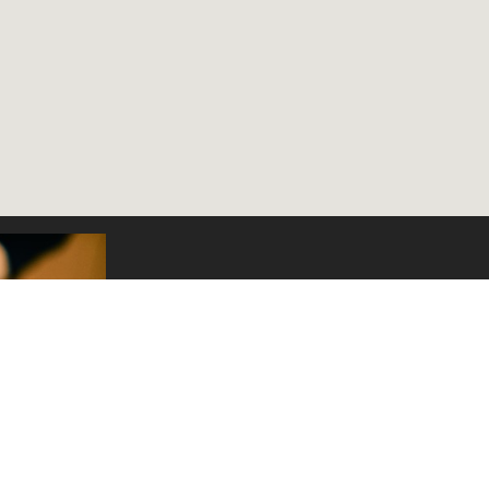
Prenumerera på Jalonom nyhetsbrev
e-mail
PRENUMERERA