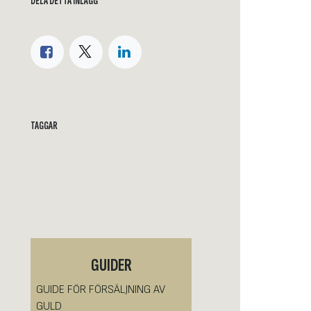
DELA DETTA INLÄGG
TAGGAR
GUIDER
GUIDE FÖR FÖRSÄLJNING AV
GULD