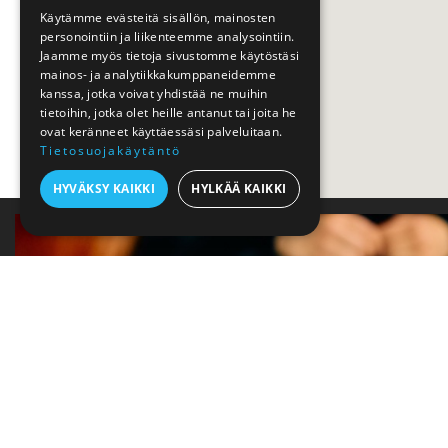
Käytämme evästeitä sisällön, mainosten
personointiin ja liikenteemme analysointiin.
Jaamme myös tietoja sivustomme käytöstäsi
mainos- ja analytiikkakumppaneidemme
kanssa, jotka voivat yhdistää ne muihin
tietoihin, jotka olet heille antanut tai joita he
ovat keränneet käyttäessäsi palveluitaan.
Tietosuojakäytäntö
HYVÄKSY KAIKKI
HYLKÄÄ KAIKKI