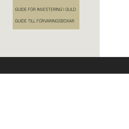
GUIDE FÖR INVESTERING I GULD
GUIDE TILL FÖRVARINGSBOXAR