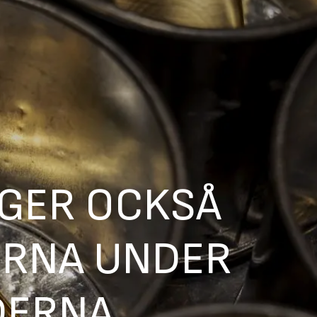
GER OCKSÅ
ERNA UNDER
ERNA.