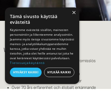
×
Tämä sivusto käyttää
evästeitä
Käytämme evästeitä sisällön, mainosten
personointiin ja liikenteemme analysointiin.
Jaamme myös tietoja sivustomme käytöstäsi
mainos- ja analytiikkakumppaneidemme
Varför välja Argor-Heraeus guldstänger?
kanssa, jotka voivat yhdistää ne muihin
tietoihin, jotka olet heille antanut tai joita he
ovat keränneet käyttäessäsi palveluitaan.
Schweizisk expertis garanterar kompromisslös
Tietosuojakäytäntö
kvalitet
HYVÄKSY KAIKKI
HYLKÄÄ KAIKKI
Guldets renhet av högsta klass 999,9
Transparenta och etiska affärsmetoder
Över 70 års erfarenhet och globalt erkännande
Varje stång är stämplad med tillverkarens logotyp,
ursprungsland, vikt, renhet, stämpel och serienummer.