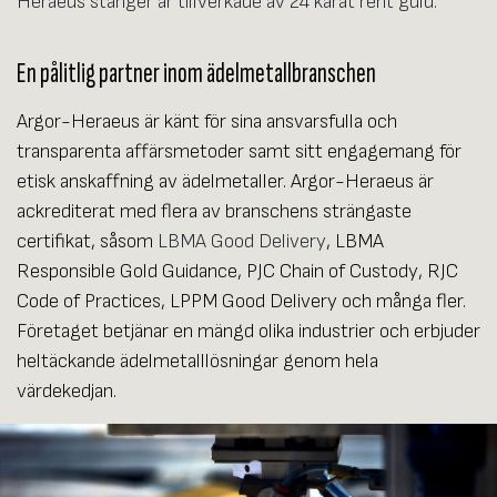
Heraeus stänger är tillverkade av 24 karat rent guld.
En pålitlig partner inom ädelmetallbranschen
Argor-Heraeus är känt för sina ansvarsfulla och
transparenta affärsmetoder samt sitt engagemang för
etisk anskaffning av ädelmetaller.
Argor-Heraeus är
ackrediterat med flera av branschens strängaste
certifikat, såsom
LBMA Good Delivery
, LBMA
Responsible Gold Guidance, PJC Chain of Custody, RJC
Code of Practices, LPPM Good Delivery och många fler.
Företaget betjänar en mängd olika industrier och erbjuder
heltäckande ädelmetalllösningar genom hela
värdekedjan.