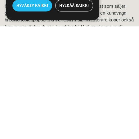
HYVÄKSY KAIKKI
HYLKÄÄ KAIKKI
Guld köps vanligtvis direkt från en guld specialist som säljer
guldtackor snarare än att man lägger det själv i en kundvagn
bredvid toalettpapper skriver Dailymail. Investerare köper också
fonder som är bundna till fysiskt guld. Dailymail nämner att
marknadsanalytiker förutspår en höjning av guldpriset för nästa
år.
Läs hela
artikeln på engelska
/ 4.10.2020, Dan Atkinson
Heraeus Precious Metals: Guld inför valet
Amerikas presidentval 2020 kommer att bli oerhörd, skriver
Heraeus i sin rapport. Den senaste valdebatten lugnade inte
marknadens osäkerhet. Det amerikanska president parets
coronavirusinfektion en månad innan valet oroar investerare.
Opinionsundersökningar visar att Biden har en tydlig ledning,
men Heraeus påminner att överraskningar kan förväntas som