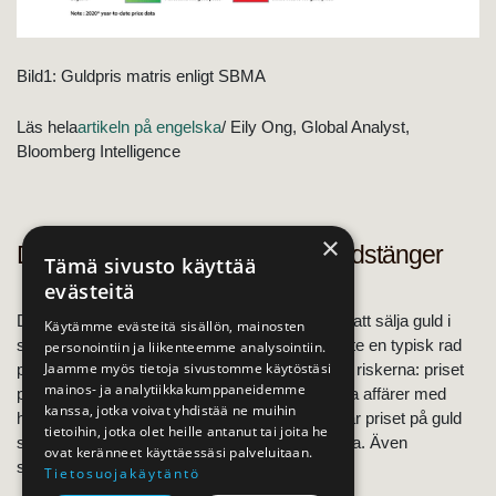
Bild1: Guldpris matris enligt SBMA
Läs hela
artikeln på engelska
/ Eily Ong, Global Analyst,
Bloomberg Intelligence
×
Dailymail: Costco börjar sälja guldstänger
Tämä sivusto käyttää
evästeitä
Den amerikanska grosshandeln Costco börjar att sälja guld i
Käytämme evästeitä sisällön, mainosten
sina butiker enligt Dailymail. En guldtacka är inte en typisk rad
personointiin ja liikenteemme analysointiin.
Jaamme myös tietoja sivustomme käytöstäsi
på inköpslistan och tidningen varnar kunder för riskerna: priset
mainos- ja analytiikkakumppaneidemme
på guld varierar kraftigt, vilket kan leda till dåliga affärer med
kanssa, jotka voivat yhdistää ne muihin
höga försäljningsmarginaler. Enligt Dailymail har priset på guld
tietoihin, jotka olet heille antanut tai joita he
stigit med 28% under de senaste 12 månaderna. Även
ovat keränneet käyttäessäsi palveluitaan.
silvertackor säljs med enorma premier.
Tietosuojakäytäntö