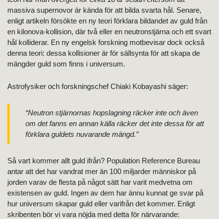
massiva supernovor är kända för att bilda svarta hål. Senare,
enligt artikeln försökte en ny teori förklara bildandet av guld från
en kilonova-kollision, där två eller en neutronstjärna och ett svart
hål kolliderar. En ny engelsk forskning motbevisar dock också
denna teori: dessa kollisioner är för sällsynta för att skapa de
mängder guld som finns i universum.
Astrofysiker och forskningschef Chiaki Kobayashi säger:
“Neutron stjärnornas hopslagning räcker inte och även
om det fanns en annan källa räcker det inte dessa för att
förklara guldets nuvarande mängd.”
Så vart kommer allt guld ifrån? Population Reference Bureau
antar att det har vandrat mer än 100 miljarder människor på
jorden varav de flesta på något sätt har varit medvetna om
existensen av guld. Ingen av dem har ännu kunnat ge svar på
hur universum skapar guld eller varifrån det kommer. Enligt
skribenten bör vi vara nöjda med detta för närvarande: