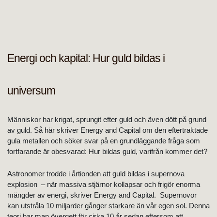
Energi och kapital: Hur guld bildas i
universum
Människor har krigat, sprungit efter guld och även dött på grund
av guld. Så här skriver Energy and Capital om den eftertraktade
gula metallen och söker svar på en grundläggande fråga som
fortfarande är obesvarad: Hur bildas guld, varifrån kommer det?
Astronomer trodde i årtionden att guld bildas i supernova
explosion – när massiva stjärnor kollapsar och frigör enorma
mängder av energi, skriver Energy and Capital. Supernovor
kan utstråla 10 miljarder gånger starkare än vår egen sol. Denna
teori har man övergett för cirka 10 år sedan eftersom att