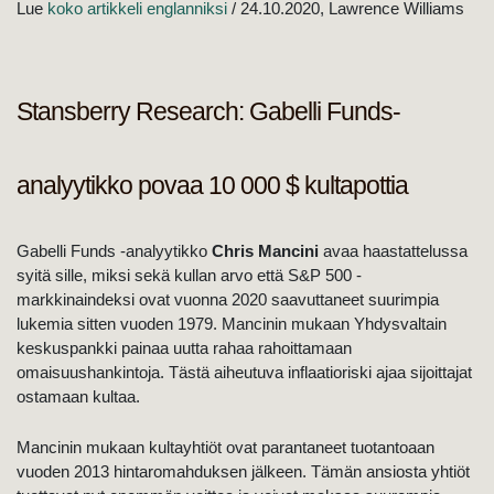
Lue
koko artikkeli englanniksi
/ 24.10.2020, Lawrence Williams
Stansberry Research: Gabelli Funds-
analyytikko povaa 10 000 $ kultapottia
Gabelli Funds -analyytikko
Chris Mancini
avaa haastattelussa
syitä sille, miksi sekä kullan arvo että S&P 500 -
markkinaindeksi ovat vuonna 2020 saavuttaneet suurimpia
lukemia sitten vuoden 1979. Mancinin mukaan Yhdysvaltain
keskuspankki painaa uutta rahaa rahoittamaan
omaisuushankintoja. Tästä aiheutuva inflaatioriski ajaa sijoittajat
ostamaan kultaa.
Mancinin mukaan kultayhtiöt ovat parantaneet tuotantoaan
vuoden 2013 hintaromahduksen jälkeen. Tämän ansiosta yhtiöt