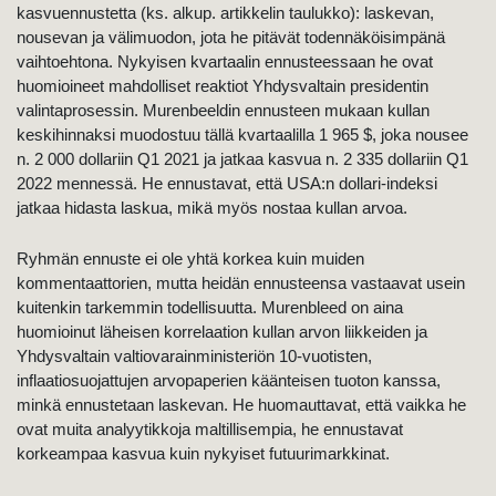
kasvuennustetta (ks. alkup. artikkelin taulukko): laskevan,
nousevan ja välimuodon, jota he pitävät todennäköisimpänä
vaihtoehtona. Nykyisen kvartaalin ennusteessaan he ovat
huomioineet mahdolliset reaktiot Yhdysvaltain presidentin
valintaprosessin. Murenbeeldin ennusteen mukaan kullan
keskihinnaksi muodostuu tällä kvartaalilla 1 965 $, joka nousee
n. 2 000 dollariin Q1 2021 ja jatkaa kasvua n. 2 335 dollariin Q1
2022 mennessä. He ennustavat, että USA:n dollari-indeksi
jatkaa hidasta laskua, mikä myös nostaa kullan arvoa.
Ryhmän ennuste ei ole yhtä korkea kuin muiden
kommentaattorien, mutta heidän ennusteensa vastaavat usein
kuitenkin tarkemmin todellisuutta. Murenbleed on aina
huomioinut läheisen korrelaation kullan arvon liikkeiden ja
Yhdysvaltain valtiovarainministeriön 10-vuotisten,
inflaatiosuojattujen arvopaperien käänteisen tuoton kanssa,
minkä ennustetaan laskevan. He huomauttavat, että vaikka he
ovat muita analyytikkoja maltillisempia, he ennustavat
korkeampaa kasvua kuin nykyiset futuurimarkkinat.