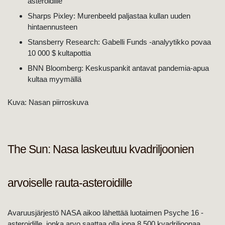
asteroidille
Sharps Pixley: Murenbeeld paljastaa kullan uuden
hintaennusteen
Stansberry Research: Gabelli Funds -analyytikko povaa
10 000 $ kultapottia
BNN Bloomberg: Keskuspankit antavat pandemia-apua
kultaa myymällä
Kuva: Nasan piirroskuva
The Sun: Nasa laskeutuu kvadriljoonien
arvoiselle rauta-asteroidille
Avaruusjärjestö NASA aikoo lähettää luotaimen Psyche 16 -
asteroidille, jonka arvo saattaa olla jopa 8 500 kvadriljoonaa