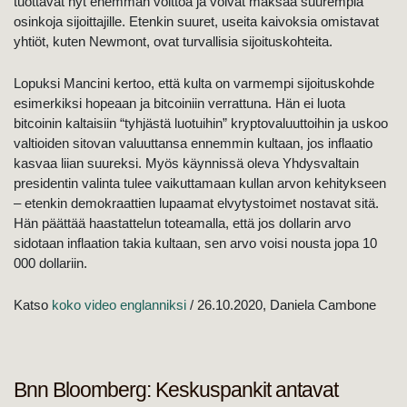
tuottavat nyt enemmän voittoa ja voivat maksaa suurempia
osinkoja sijoittajille. Etenkin suuret, useita kaivoksia omistavat
yhtiöt, kuten Newmont, ovat turvallisia sijoituskohteita.
Lopuksi Mancini kertoo, että kulta on varmempi sijoituskohde
esimerkiksi hopeaan ja bitcoiniin verrattuna. Hän ei luota
bitcoinin kaltaisiin “tyhjästä luotuihin” kryptovaluuttoihin ja uskoo
valtioiden sitovan valuuttansa ennemmin kultaan, jos inflaatio
kasvaa liian suureksi. Myös käynnissä oleva Yhdysvaltain
presidentin valinta tulee vaikuttamaan kullan arvon kehitykseen
– etenkin demokraattien lupaamat elvytystoimet nostavat sitä.
Hän päättää haastattelun toteamalla, että jos dollarin arvo
sidotaan inflaation takia kultaan, sen arvo voisi nousta jopa 10
000 dollariin.
Katso
koko video englanniksi
/ 26.10.2020, Daniela Cambone
Bnn Bloomberg: Keskuspankit antavat