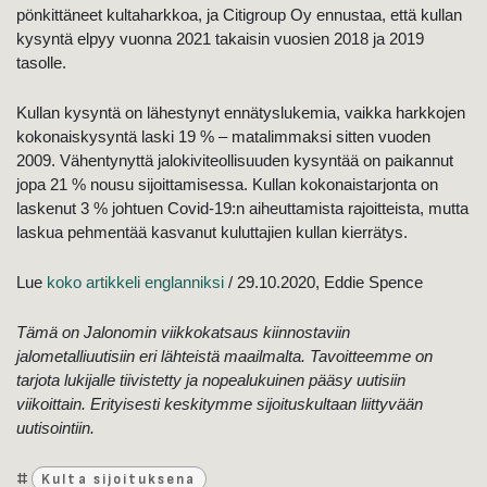
pönkittäneet kultaharkkoa, ja Citigroup Oy ennustaa, että kullan
kysyntä elpyy vuonna 2021 takaisin vuosien 2018 ja 2019
tasolle.
Kullan kysyntä on lähestynyt ennätyslukemia, vaikka harkkojen
kokonaiskysyntä laski 19 % – matalimmaksi sitten vuoden
2009. Vähentynyttä jalokiviteollisuuden kysyntää on paikannut
jopa 21 % nousu sijoittamisessa. Kullan kokonaistarjonta on
laskenut 3 % johtuen Covid-19:n aiheuttamista rajoitteista, mutta
laskua pehmentää kasvanut kuluttajien kullan kierrätys.
Lue
koko artikkeli englanniksi
/ 29.10.2020, Eddie Spence
Tämä on Jalonomin viikkokatsaus kiinnostaviin
jalometalliuutisiin eri lähteistä maailmalta. Tavoitteemme on
tarjota lukijalle tiivistetty ja nopealukuinen pääsy uutisiin
viikoittain. Erityisesti keskitymme sijoituskultaan liittyvään
uutisointiin.
#
Kulta sijoituksena