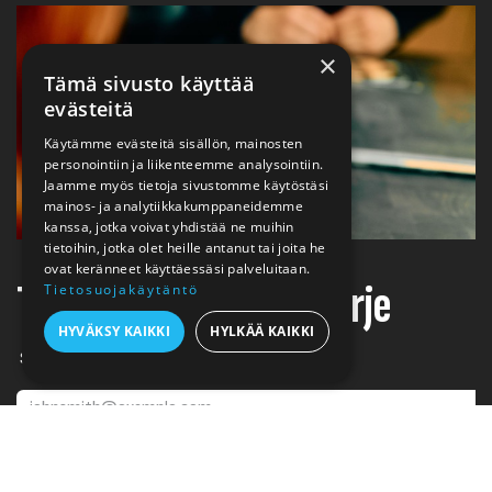
×
Tämä sivusto käyttää
evästeitä
Käytämme evästeitä sisällön, mainosten
personointiin ja liikenteemme analysointiin.
Jaamme myös tietoja sivustomme käytöstäsi
mainos- ja analytiikkakumppaneidemme
kanssa, jotka voivat yhdistää ne muihin
tietoihin, jotka olet heille antanut tai joita he
ovat keränneet käyttäessäsi palveluitaan.
Tilaa Jalonom-uutiskirje
Tietosuojakäytäntö
HYVÄKSY KAIKKI
HYLKÄÄ KAIKKI
Sähköposti
TILAA