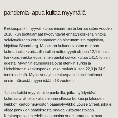
pandemia- apua kultaa myymällä
Keskuspankit myyvät kultaa ensimmäistä kertaa sitten vuoden
2010, kun tuottajamaat hyödyntävät ennätyskorkeita hintoja
selviytyäkseen koronapandemian aiheuttamista tappioista,
kirjoittaa Bloomberg. Maailman kultaneuvoston mukaan
kolmannella kvartaalilla kullan nettomyynti oli jopa 12,1 tonnia
harkkoja, vaikka vuosi sitten pankit ostivat kultaa 141,9 tonnin
edestä. Myynnin etunenässä ovat etenkin Turkin ja
Uzbekistanin keskuspankit, jotka myivät kultaa 22,3 ja 34,9
tonnin edestä. Myös Venäjän keskuspankki on ilmoittanut
ensimmäisestä myynnistään 13 vuoteen.
“Lähes kaikki myynti tulee pankeilta, jotka hyödyntävät
kotimaisia lähteitä kullan hinnan ollessa korkea ja talouden
heikko”, kertoo neuvoston pääanalyytikko Louise Street, joka ei
ylläty pankkien päätöksestä myydä kultavarastojaan.
Keskuspankkien edellisinä vuosina suorittamat ostot ovat