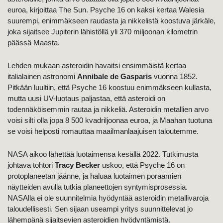
euroa, kirjoittaa The Sun. Psyche 16 on kaksi kertaa Walesia
suurempi, enimmäkseen raudasta ja nikkelistä koostuva järkäle,
joka sijaitsee Jupiterin lähistöllä yli 370 miljoonan kilometrin
päässä Maasta.
Lehden mukaan asteroidin havaitsi ensimmäistä kertaa
italialainen astronomi
Annibale de Gasparis
vuonna 1852.
Pitkään luultiin, että Psyche 16 koostuu enimmäkseen kullasta,
mutta uusi UV-luotaus paljastaa, että asteroidi on
todennäköisemmin rautaa ja nikkeliä. Asteroidin metallien arvo
voisi silti olla jopa 8 500 kvadriljoonaa euroa, ja Maahan tuotuna
se voisi helposti romauttaa maailmanlaajuisen taloutemme.
NASA aikoo lähettää luotaimensa kesällä 2022. Tutkimusta
johtava tohtori
Tracy Becker
uskoo, että Psyche 16 on
protoplaneetan jäänne, ja haluaa luotaimen poraamien
näytteiden avulla tutkia planeettojen syntymisprosessia.
NASAlla ei ole suunnitelmia hyödyntää asteroidin metallivaroja
taloudellisesti. Sen sijaan useampi yritys suunnittelevat jo
lähempänä sijaitsevien asteroidien hyödyntämistä.