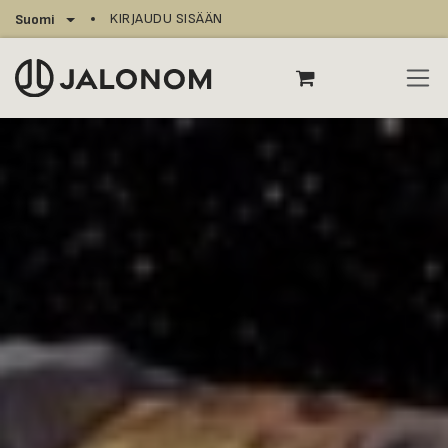
Siirry sisältöön
KIRJAUDU SISÄÄN
Suomi