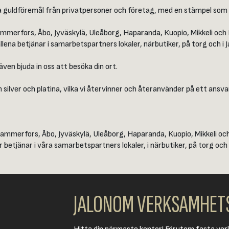
ika guldföremål från privatpersoner och företag, med en stämpel som
 Tammerfors, Åbo, Jyväskylä, Uleåborg, Haparanda, Kuopio, Mikkeli oc
llena betjänar i samarbetspartners lokaler, närbutiker, på torg och i 
ven bjuda in oss att besöka din ort.​​
ilver och platina, vilka vi återvinner och återanvänder på ett ansvar
 Tammerfors, Åbo, Jyväskylä, Uleåborg, Haparanda, Kuopio, Mikkeli o
 betjänar i våra samarbetspartners lokaler, i närbutiker, på torg och 
JALONOM VERKSAMHET