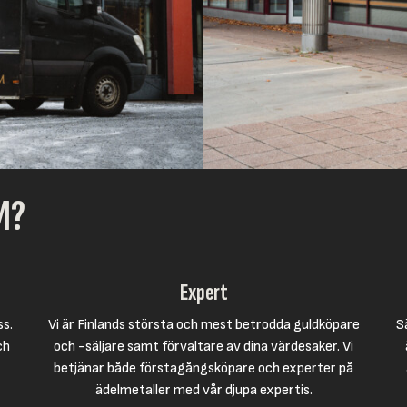
M?
Expert
ss.
Vi är Finlands största och mest betrodda guldköpare
S
ch
och -säljare samt förvaltare av dina värdesaker. Vi
betjänar både förstagångsköpare och experter på
ädelmetaller med vår djupa expertis.