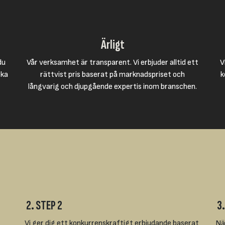
Ärligt
du
Vår verksamhet är transparent. Vi erbjuder alltid ett
V
cka
rättvist pris baserat på marknadspriset och
k
långvarig och djupgående expertis inom branschen.
2. STEP 2
3.
r
Vi ger dig ett konkurrenskraftigt erbjudande baserat
Nä