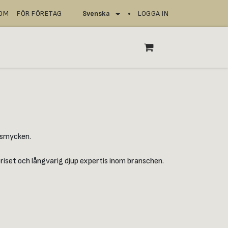
NOM
FÖR FÖRETAG
LOGGA IN
Svenska
SERVICEPUNKTER
l smycken.
priset och långvarig djup expertis inom branschen.