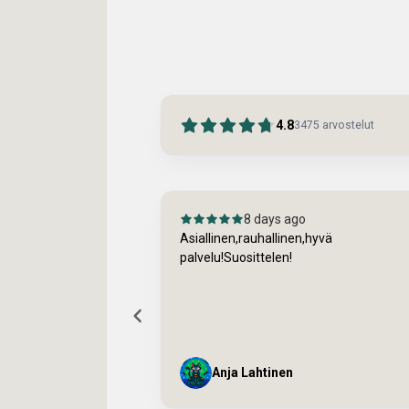
4.8
3475
arvostelut
11 days ago
,hyvä
Sirpa Skog-Niemikallio