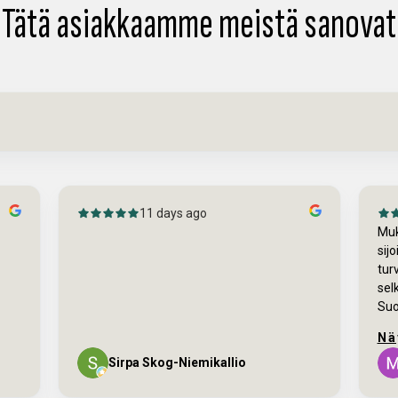
Tätä asiakkaamme meistä sanovat
15 days ago
Mukava asiakaspalvelu ja kultaan
sijoittaminen kannattaa. Palvelu oli selkeä
turvallinen ja rento. Kaikista ostoksista saa
selkeät kuitit siinä ei ole mitään riski.
Suosittelen kaikille. Tulevaisuu...
Näytä enemmän
Mehdi Hosseini