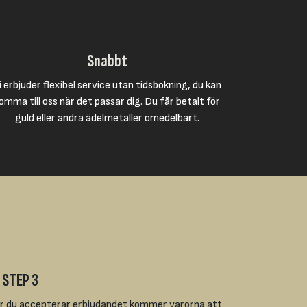
Snabbt
i erbjuder flexibel service utan tidsbokning, du kan
omma till oss när det passar dig. Du får betalt för
guld eller andra ädelmetaller omedelbart.
 STEP 3
r du accepterar erbjudandet kommer varorna att