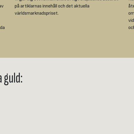
av
på artiklarnas innehåll och det aktuella
åt
världsmarknadspriset.
ome
vi
ada
oc
a guld: