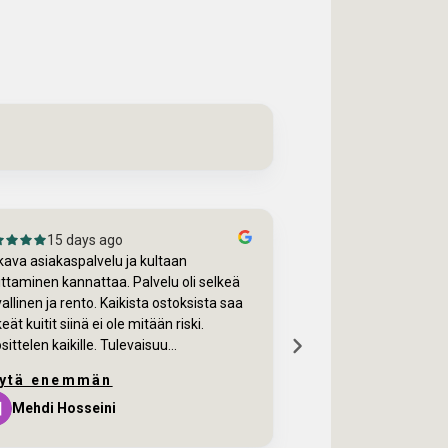
25 days ago
28 days a
Ok
martin lopp
jari karvonen