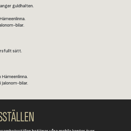
 anger guldhalten.
h Hämeenlinna.
Jalonom-bilar.
sfullt sätt.
ch Hämeenlinna.
i Jalonom-bilar.
SSTÄLLEN