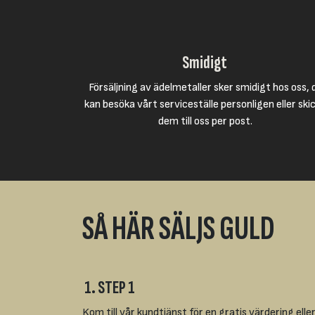
Smidigt
Försäljning av ädelmetaller sker smidigt hos oss, 
kan besöka vårt serviceställe personligen eller ski
dem till oss per post.
SÅ HÄR SÄLJS GULD
1. STEP 1
Kom till vår kundtjänst för en gratis värdering elle