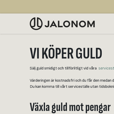
Hoppa till innehåll
SÄLJ
VI KÖPER GULD
Sälj guld smidigt och tillförlitligt vid våra
​
servicest
Värderingen är kostnadsfri och du får den medan du
Du kan komma till vårt serviceställe utan tidsbokn
Växla guld mot pengar