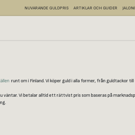
NUVARANDE GULDPRIS
ARTIKLAR OCH GUIDER
JALO
A
KÖPA
BANKFACK
WEBBUTIK
ällen
runt om i Finland. Vi köper guld i alla former, från guldtackor til
 väntar. Vi betalar alltid ett rättvist pris som baseras på marknads
ing.