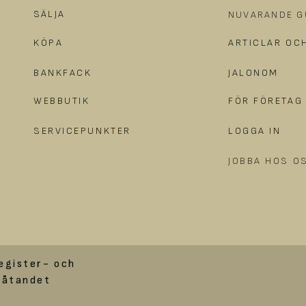
SÄLJA
NUVARANDE G
KÖPA
ARTICLAR OC
BANKFACK
JALONOM
WEBBUTIK
FÖR FÖRETAG
SERVICEPUNKTER
LOGGA IN
JOBBA HOS O
egister- och
låtandet