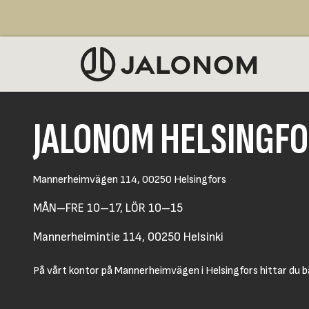
Hoppa till innehåll
SÄLJ
JALONOM HELSINGF
Mannerheimvägen 114, 00250 Helsingfors
MÅN–FRE 10–17, LÖR 10–15
Mannerheimintie 114, 00250 Helsinki
På vårt kontor på Mannerheimvägen i Helsingfors hittar du bå