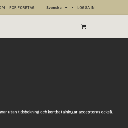
NOM
FÖR FÖRETAG
Svenska
LOGGA IN
SERVICEPUNKTER
änar utan tidsbokning och kortbetalningar accepteras också.​