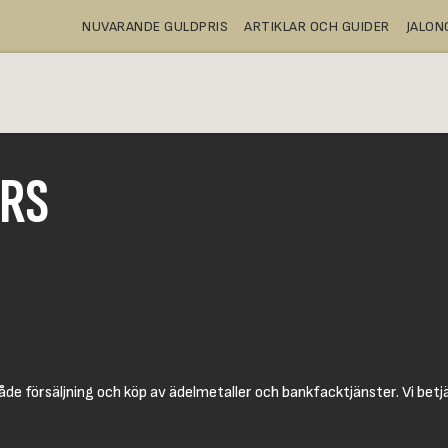
NUVARANDE GULDPRIS
ARTIKLAR OCH GUIDER
JALO
A
KÖPA
BANKFACK
WEBBUTIK
ORS
de försäljning och köp av ädelmetaller och bankfacktjänster. Vi betj