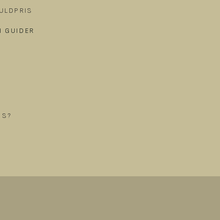
ULDPRIS
H GUIDER
​
SS?