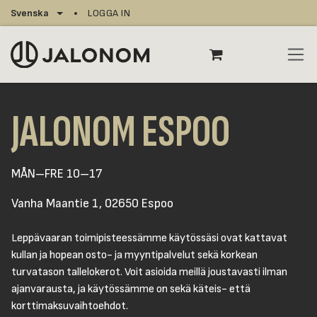
Hoppa till innehåll
Svenska
LOGGA IN
JALONOM ESPOO
MÅN–FRE 10–17
Vanha Maantie 1, 02650 Espoo
Leppävaaran toimipisteessämme käytössäsi ovat kattavat
kullan ja hopean osto- ja myyntipalvelut sekä korkean
turvatason tallelokerot. Voit asioida meillä joustavasti ilman
ajanvarausta, ja käytössämme on sekä käteis- että
korttimaksuvaihtoehdot.