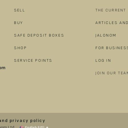
SELL
THE CURRENT 
BUY
ARTICLES AN
SAFE DEPOSIT BOXES
JALONOM
SHOP
FOR BUSINES
SERVICE POINTS
LOG IN
rom
JOIN OUR TEA
and privacy policy
nom Ltd.
English (US)