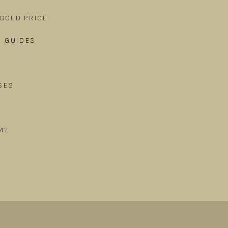
GOLD PRICE
D GUIDES
SES
​
M?