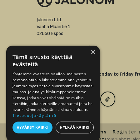
Jalonom Ltd.
Vanha Maantie 1
02650 Espoo
asiakaspalvelu@jalonom.fi
×
Tämä sivusto käyttää
evästeitä
+358 9 512 7298 -
Our phone service is open Monday to Friday f
Käytämme evästeitä sisällön, mainosten
personointiin ja liikenteemme analysointiin.
9 AM to 5 PM.
Jaamme myös tietoja sivustomme käytöstäsi
mainos- ja analytiikkakumppaneidemme
kanssa, jotka voivat yhdistää ne muihin
tietoihin, jotka olet heille antanut tai joita he
ovat keränneet käyttäessäsi palveluitaan.
Tietosuojakäytäntö
HYVÄKSY KAIKKI
HYLKÄÄ KAIKKI
Order and delivery terms
Register 
Accessibility Statement
Copyright © Jalo