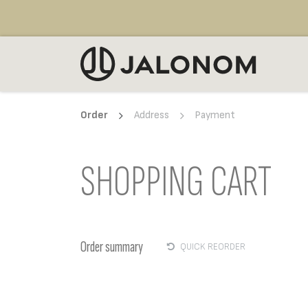
Skip to Content
SELL
Order
Address
Payment
SHOPPING CART
Order summary
QUICK REORDER