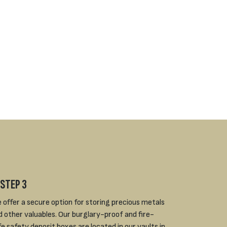
 STEP 3
 offer a secure option for storing precious metals
d other valuables. Our burglary-proof and fire-
fe safety deposit boxes are located in our vaults in