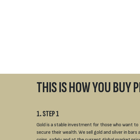
THIS IS HOW YOU BUY 
1. STEP 1
Gold is a stable investment for those who want to
secure their wealth. We sell gold and silver in bars 
coins, safely and at the current global market pric