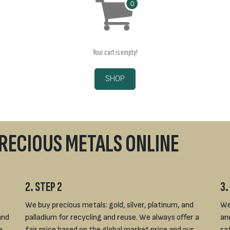
Your cart is empty!
SHOP
PRECIOUS METALS ONLINE
2. STEP 2
3.
We buy precious metals: gold, silver, platinum, and
We
and
palladium for recycling and reuse. We always offer a
an
e.
fair price based on the global market price and our
sa