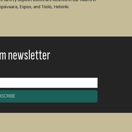
ppävaara, Espoo, and Töölö, Helsinki.
om newsletter
BSCRIBE