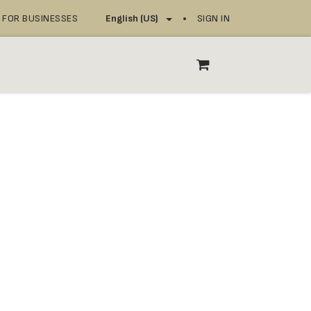
FOR BUSINESSES
SIGN IN
English (US)
OP
SERVICE POINTS